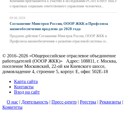
Компании приглашаются к участию в исследовании РСПП и НИУ ВШЭ
о практиках социально ответственного управления человеческ...
09.06.2026
Соглашение Минстроя России, ОООР ЖКК и Профсоюза
жизнеобеспечения продлено до 2028 года
Продлено действие Соглашения Минстроя России, ОООР ЖКК и
Профсоюза жизнеобеспечения о развитии отраслевой системы со...
© 2016–2026 «Общероссийское отраслевое объединение
работодателей (ОООР ЖКК)»
Адрес:
108811
, г. Москва,
поселение Московский
,
22-ой км Киевского шоссе,
домовладение 4, строение 5, корпус Е, офис 502Е-18
Карта сайта
Контакты
Вход на сайт
О нас
|
Деятельность
|
Пресс-центр
|
Реестры
|
Реквизиты
|
Комитеты