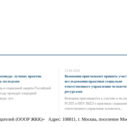
13.06.2026
конкурс лучших практик
Компании приглашают принять участ
ва молодежи
исследовании практики социально
ответственного управления человеч
да и социальной защиты Российской
ресурсами
 году проводит очередной
курс луч...
Компании приглашаются к участию в иссле
РСПП и НИУ ВШЭ о практиках социально
ответственного управления человеческ...
тодателей (ОООР ЖКК)»
Адрес:
108811
, г. Москва,
поселение Мо