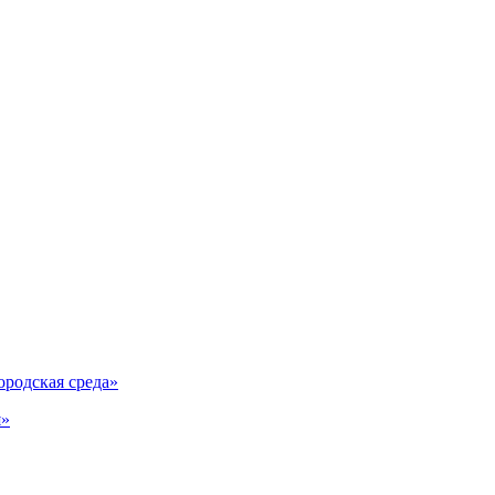
родская среда»
я»