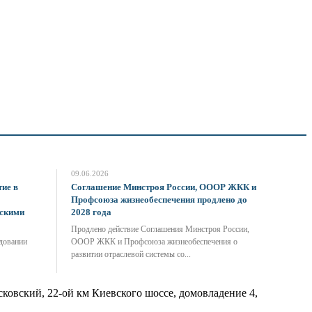
09.06.2026
ие в
Соглашение Минстроя России, ОООР ЖКК и
Профсоюза жизнеобеспечения продлено до
ескими
2028 года
Продлено действие Соглашения Минстроя России,
довании
ОООР ЖКК и Профсоюза жизнеобеспечения о
развитии отраслевой системы со...
сковский
,
22-ой км Киевского шоссе, домовладение 4,