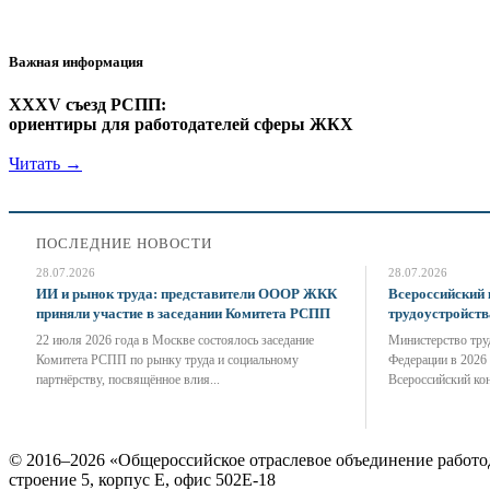
Важная информация
XXXV съезд РСПП:
ориентиры для работодателей сферы ЖКХ
Читать →
ПОСЛЕДНИЕ НОВОСТИ
28.07.2026
28.07.2026
ИИ и рынок труда: представители ОООР ЖКК
Всероссийский 
приняли участие в заседании Комитета РСПП
трудоустройст
22 июля 2026 года в Москве состоялось заседание
Министерство тру
Комитета РСПП по рынку труда и социальному
Федерации в 2026
партнёрству, посвящённое влия...
Всероссийский кон
© 2016–2026 «Общероссийское отраслевое объединение рабо
строение 5, корпус Е, офис 502Е-18