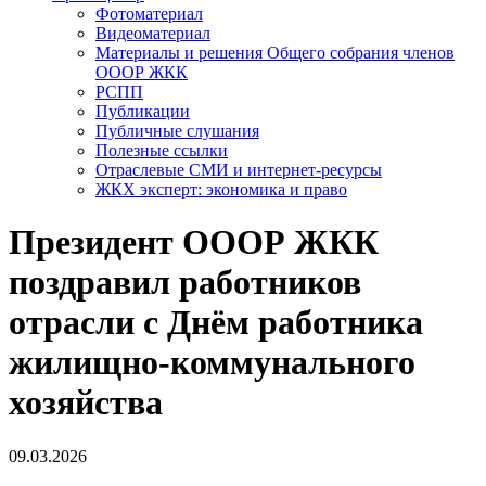
Фотоматериал
Видеоматериал
Материалы и решения Общего собрания членов
ОООР ЖКК
РСПП
Публикации
Публичные слушания
Полезные ссылки
Отраслевые СМИ и интернет-ресурсы
ЖКХ эксперт: экономика и право
Президент ОООР ЖКК
поздравил работников
отрасли с Днём работника
жилищно-коммунального
хозяйства
09.03.2026